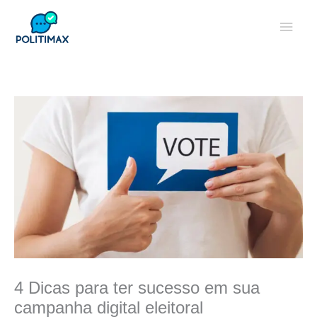
Ir
Men
para
o
princ
conteúdo
4 Dicas para ter sucesso em sua
campanha digital eleitoral