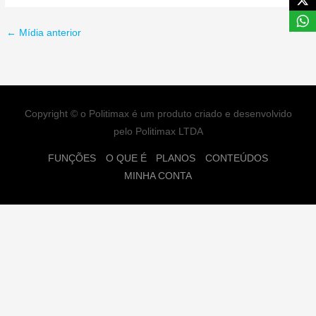
←
Mídia anterior
Copyright © o Politimax é um produto criado e desenvolvido
pelo Politimax LTDA
FUNÇÕES
O QUE É
PLANOS
CONTEÚDOS
MINHA CONTA