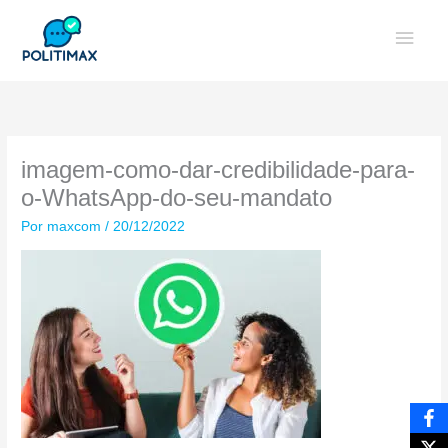
Ir
Men
para
o
princ
conteúdo
imagem-como-dar-credibilidade-para-
o-WhatsApp-do-seu-mandato
Por
maxcom
/
20/12/2022