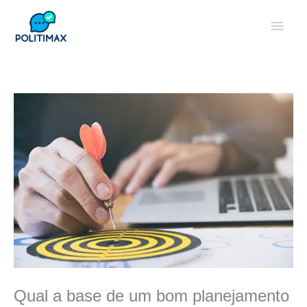
Ir
Men
para
o
princ
conteúdo
Qual a base de um bom planejamento