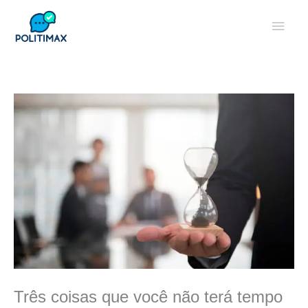
Ir
Men
para
o
princ
conteúdo
Três coisas que você não terá tempo