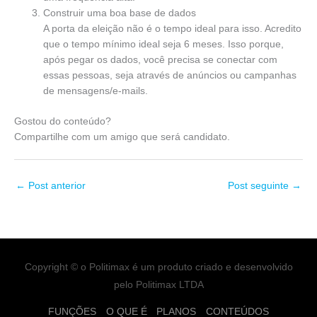
Construir uma boa base de dados
A porta da eleição não é o tempo ideal para isso. Acredito
que o tempo mínimo ideal seja 6 meses. Isso porque,
após pegar os dados, você precisa se conectar com
essas pessoas, seja através de anúncios ou campanhas
de mensagens/e-mails.
Gostou do conteúdo?
Compartilhe com um amigo que será candidato.
←
Post anterior
Post seguinte
→
Copyright © o Politimax é um produto criado e desenvolvido
pelo Politimax LTDA
FUNÇÕES
O QUE É
PLANOS
CONTEÚDOS