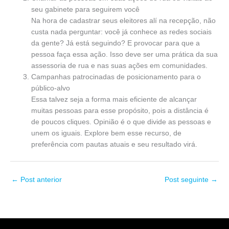
seu gabinete para seguirem você
Na hora de cadastrar seus eleitores alí na recepção, não
custa nada perguntar: você já conhece as redes sociais
da gente? Já está seguindo? E provocar para que a
pessoa faça essa ação. Isso deve ser uma prática da sua
assessoria de rua e nas suas ações em comunidades.
Campanhas patrocinadas de posicionamento para o
público-alvo
Essa talvez seja a forma mais eficiente de alcançar
muitas pessoas para esse propósito, pois a distância é
de poucos cliques. Opinião é o que divide as pessoas e
unem os iguais. Explore bem esse recurso, de
preferência com pautas atuais e seu resultado virá.
←
Post anterior
Post seguinte
→