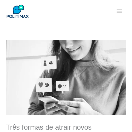
Ir
Men
para
o
princ
conteúdo
Três formas de atrair novos