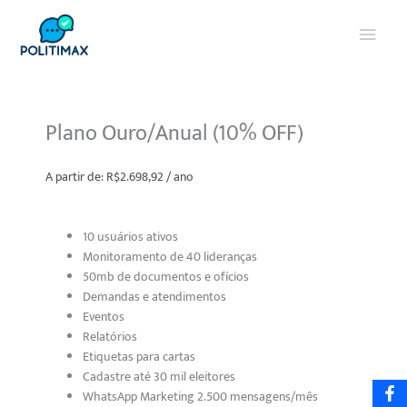
Ir
Menu
para
o
princi
conteúdo
Plano Ouro/Anual (10% OFF)
A partir de:
R$
2.698,92
/ ano
10 usuários ativos
Monitoramento de 40 lideranças
50mb de documentos e ofícios
Demandas e atendimentos
Eventos
Relatórios
Etiquetas para cartas
Cadastre até 30 mil eleitores
WhatsApp Marketing 2.500 mensagens/mês