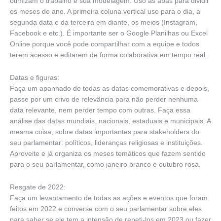
otimizam o trabalho e sua modelagem. Uso as abas para dividir
os meses do ano. A primeira coluna vertical uso para o dia, a
segunda data e da terceira em diante, os meios (Instagram,
Facebook e etc.). É importante ser o Google Planilhas ou Excel
Online porque você pode compartilhar com a equipe e todos
terem acesso e editarem de forma colaborativa em tempo real.
Datas e figuras:
Faça um apanhado de todas as datas comemorativas e depois,
passe por um crivo de relevância para não perder nenhuma
data relevante, nem perder tempo com outras. Faça essa
análise das datas mundiais, nacionais, estaduais e municipais. A
mesma coisa, sobre datas importantes para stakeholders do
seu parlamentar: políticos, lideranças religiosas e instituições.
Aproveite e já organiza os meses temáticos que fazem sentido
para o seu parlamentar, como janeiro branco e outubro rosa.
Resgate de 2022:
Faça um levantamento de todas as ações e eventos que foram
feitos em 2022 e converse com o seu parlamentar sobre eles
para saber se ele tem a intensão de repeti-los em 2023 ou fazer